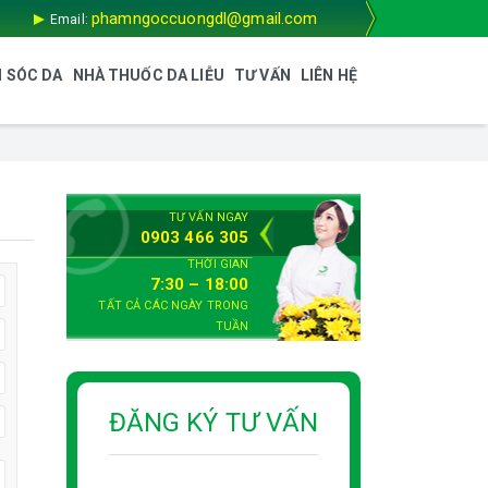
phamngoccuongdl@gmail.com
Email:
 SÓC DA
NHÀ THUỐC DA LIỄU
TƯ VẤN
LIÊN HỆ
TƯ VẤN NGAY
0903 466 305
THỜI GIAN
7:30 – 18:00
TẤT CẢ CÁC NGÀY TRONG
TUẦN
ĐĂNG KÝ TƯ VẤN