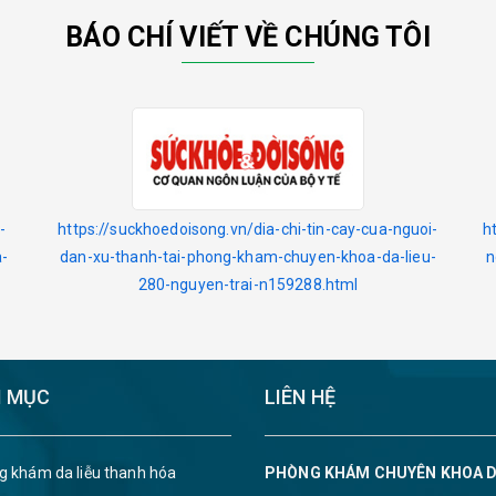
BÁO CHÍ VIẾT VỀ CHÚNG TÔI
-
https://suckhoedoisong.vn/dia-chi-tin-cay-cua-nguoi-
h
-
dan-xu-thanh-tai-phong-kham-chuyen-khoa-da-lieu-
n
280-nguyen-trai-n159288.html
 MỤC
LIÊN HỆ
g khám da liễu thanh hóa
PHÒNG KHÁM CHUYÊN KHOA D