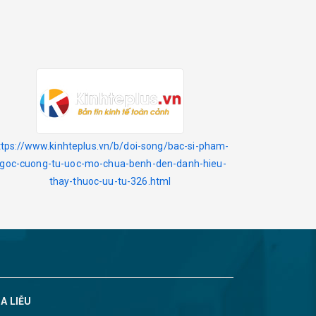
ttps://www.kinhteplus.vn/b/doi-song/bac-si-pham-
goc-cuong-tu-uoc-mo-chua-benh-den-danh-hieu-
thay-thuoc-uu-tu-326.html
A LIỄU