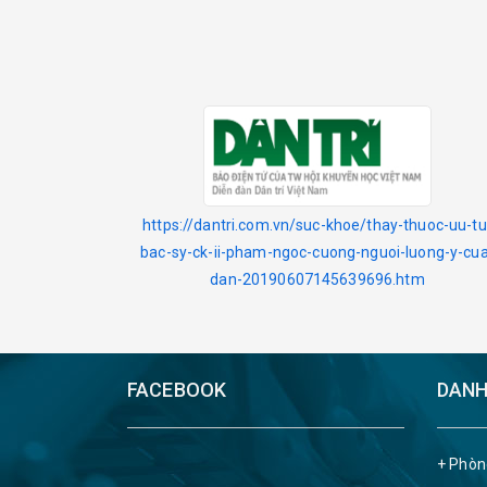
https://dantri.com.vn/suc-khoe/thay-thuoc-uu-tu
bac-sy-ck-ii-pham-ngoc-cuong-nguoi-luong-y-cua
dan-20190607145639696.htm
FACEBOOK
DANH
+ Phòn