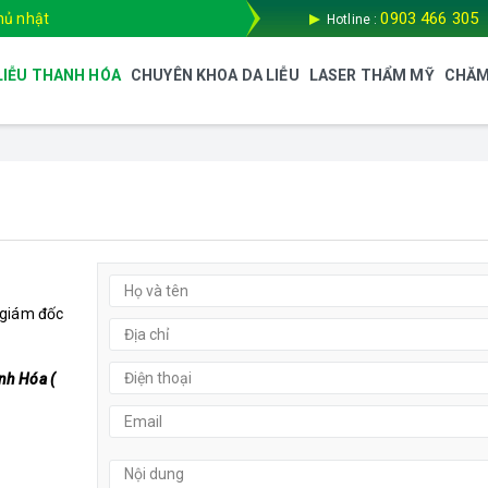
0903 466 305
hủ nhật
Hotline :
LIỄU THANH HÓA
CHUYÊN KHOA DA LIỄU
LASER THẨM MỸ
CHĂM
giám đốc
nh Hóa (