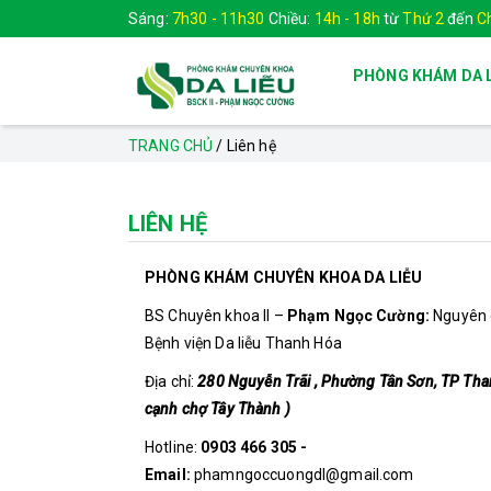
Sáng:
7h30 - 11h30
Chiều:
14h - 18h
từ
Thứ 2
đến
C
PHÒNG KHÁM DA 
TRANG CHỦ
/
Liên hệ
LIÊN HỆ
PHÒNG KHÁM CHUYÊN KHOA DA LIỄU
BS Chuyên khoa II –
Phạm Ngọc Cường:
Nguyên 
Bệnh viện Da liễu Thanh Hóa
Địa chỉ:
280 Nguyễn Trãi , Phường Tân Sơn, TP Tha
cạnh chợ Tây Thành )
Hotline:
0903 466 305 -
Email:
phamngoccuongdl@gmail.com