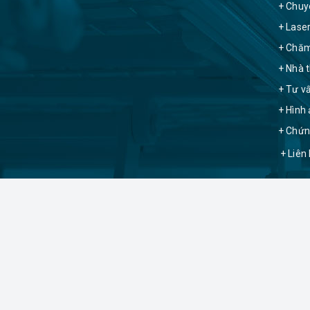
+ Chuy
+ Lase
+ Chăm
+ Nhà t
+ Tư v
+ Hình
+ Chứn
+ Liên