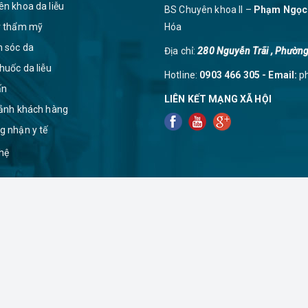
ên khoa da liễu
BS Chuyên khoa II –
Phạm Ngọc
r thẩm mỹ
Hóa
 sóc da
Địa chỉ:
280 Nguyễn Trãi , Phường
huốc da liễu
Hotline:
0903 466 305 - Email:
p
ấn
LIÊN KẾT MẠNG XÃ HỘI
 ảnh khách hàng
g nhận y tế
 hệ