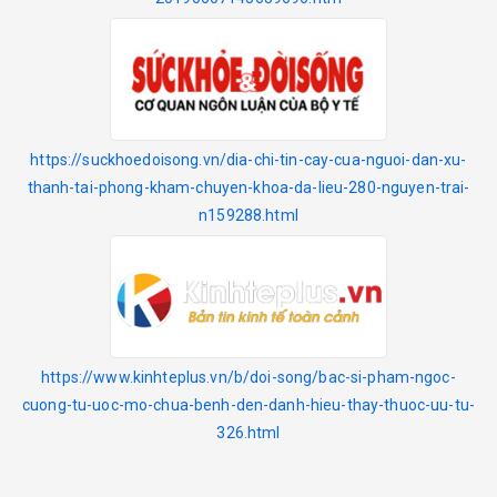
https://suckhoedoisong.vn/dia-chi-tin-cay-cua-nguoi-dan-xu-
thanh-tai-phong-kham-chuyen-khoa-da-lieu-280-nguyen-trai-
n159288.html
https://www.kinhteplus.vn/b/doi-song/bac-si-pham-ngoc-
cuong-tu-uoc-mo-chua-benh-den-danh-hieu-thay-thuoc-uu-tu-
326.html