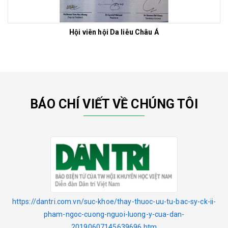
Hội viên hội Da liễu Châu Á
BÁO CHÍ VIẾT VỀ CHÚNG TÔI
https://dantri.com.vn/suc-khoe/thay-thuoc-uu-tu-bac-sy-ck-ii-
pham-ngoc-cuong-nguoi-luong-y-cua-dan-
20190607145639696.htm