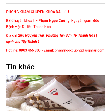
Bệnh viêm nang lông
PHÒNG KHÁM CHUYÊN KHOA DA LIỄU
Bệnh nấm da
BS Chuyên khoa II –
Phạm Ngọc Cường:
Nguyên giám đốc
Bệnh viện Da liễu Thanh Hóa
Bệnh u mềm lây
Địa chỉ:
280 Nguyễn Trãi , Phường Tân Sơn, TP Thanh Hóa (
Bệnh viêm da tiếp xúc
cạnh chợ Tây Thành )
Bệnh viêm kẽ
Hotline:
0903 466 305 - Email:
phamngoccuongdl@gmail.com
Bệnh bạch biến
Tin khác
Bệnh vẩy nến
Bệnh nấm móng
Bệnh tổ đĩa
Bệnh dầy sừng nang lông
Bệnh thủy đậu