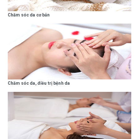
Bệnh Zona
Chăm sóc da cơ bản
Bệnh Eczema
Bệnh viêm da thần kinh
Bệnh sẹo lõm
Bệnh hạt cơm (Mụn cóc)
LASER THẨM MỸ
Chăm sóc da, điều trị bệnh da
Laser trẻ hóa da và thu nhỏ lỗ chân lông
Laser điều trị nám da
Laser điều trị tàn nhang
Laser điều trị đồi mồi