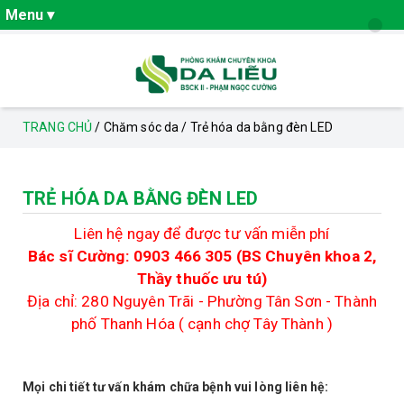
Menu ▾
PHÒNG KHÁM DA LIỄU THANH HÓA
TRANG CHỦ
/
Chăm sóc da
/
Trẻ hóa da bằng đèn LED
CHUYÊN KHOA DA LIỄU
TRẺ HÓA DA BẰNG ĐÈN LED
Bệnh tàn nhang
Liên hệ ngay để được tư vấn miễn phí
Bệnh đồi mồi
Bác sĩ Cường: 0903 466 305 (BS Chuyên khoa 2,
Bệnh viêm da dầu
Thầy thuốc ưu tú)
Địa chỉ: 280 Nguyên Trãi - Phường Tân Sơn - Thành
Bệnh trứng cá
phố Thanh Hóa ( cạnh chợ Tây Thành )
Bệnh u tuyến mồ hôi
Mọi chi tiết tư vấn khám chữa bệnh vui lòng liên hệ:
Viêm da cơ địa