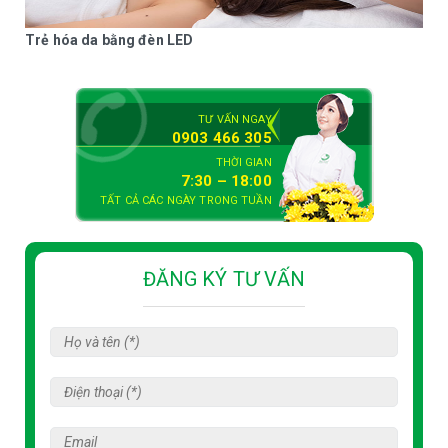
Laser điều trị mụn cơm (mụn cóc)
Trẻ hóa da bằng đèn LED
Laser điều trị nốt ruồi
Laser điều trị sẹo lõm
TƯ VẤN NGAY
0903 466 305
Laser điều trị u tuyến mồ hôi
THỜI GIAN
Laser điều trị u mềm lây
7:30 – 18:00
TẤT CẢ CÁC NGÀY TRONG TUẦN
CHĂM SÓC DA
Chăm sóc da cơ bản
ĐĂNG KÝ TƯ VẤN
Trẻ hóa da bằng đèn LED
Chăm sóc da, điều trị bệnh da
NHÀ THUỐC DA LIỄU
Các loại thuốc điều trị bệnh da liễu