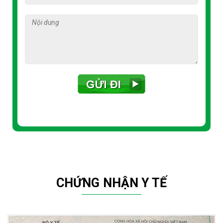
Kem chống năng, mỹ phẩm cao cấp cho làn da đẹp được sản
xuất và đóng gói tại Mỹ và các nước Châu Âu
TƯ VẤN
Cách dưỡng da hiều quả trong quá trình trị Nám bằng dầu Oliu
Bệnh viêm da cơ địa, nguyên nhân và cách điều trị
Tìm hiểu về bệnh Viêm Da Tiếp Xúc
Ung thư da tế bào hắc tố và cách chữa trị
Viêm da ở trẻ sơ sinh là gì?
LIÊN HỆ
CHỨNG NHẬN Y TẾ