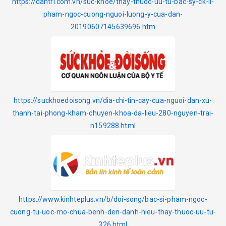
https://dantri.com.vn/suc-khoe/thay-thuoc-uu-tu-bac-sy-ck-ii-
pham-ngoc-cuong-nguoi-luong-y-cua-dan-
20190607145639696.htm
https://suckhoedoisong.vn/dia-chi-tin-cay-cua-nguoi-dan-xu-
thanh-tai-phong-kham-chuyen-khoa-da-lieu-280-nguyen-trai-
n159288.html
https://www.kinhteplus.vn/b/doi-song/bac-si-pham-ngoc-
cuong-tu-uoc-mo-chua-benh-den-danh-hieu-thay-thuoc-uu-tu-
326.html