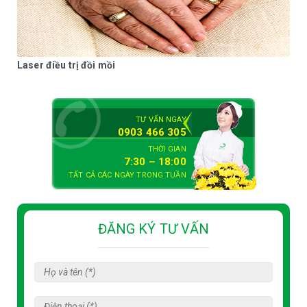
Laser điều trị đồi mồi
TƯ VẤN NGAY
0903 466 305
THỜI GIAN
7:30 – 18:00
TẤT CẢ CÁC NGÀY TRONG TUẦN
ĐĂNG KÝ TƯ VẤN