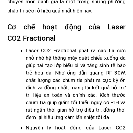
chuyên môn đánh giá là một trong những phương
pháp trị sẹo rỗ hiệu quả nhất hiện nay.
Bệnh Zona
Bệnh Eczema
Cơ chế hoạt động của Laser
CO2 Fractional
Bệnh viêm da thần kinh
Bệnh sẹo lõm
Laser CO2 Fractional phát ra các tia cực
nhỏ nhờ hệ thống máy quét chiếu xuống da
Bệnh hạt cơm (Mụn cóc)
giúp tái tạo lớp biểu bì và tăng sinh tế bào
trẻ hóa da. Nhờ ống dẫn quang RF 30W,
LASER THẨM MỸ
chất lượng các chùm tia phát ra cực kỳ ổn
Laser trẻ hóa da và thu nhỏ lỗ chân lông
định và đồng nhất, mang lại kết quả hỗ trợ
trị liệu an toàn và chính xác. Kích thước
Laser điều trị nám da
chùm tia giúp giảm tối thiểu nguy cơ PIH và
rút ngắn thời gian hỗ trợ điều trị, đồng thời
Laser điều trị tàn nhang
đem lại hiệu ứng xâm lấn nhiệt tối đa.
Laser điều trị đồi mồi
Nguyên lý hoạt động của Laser CO2