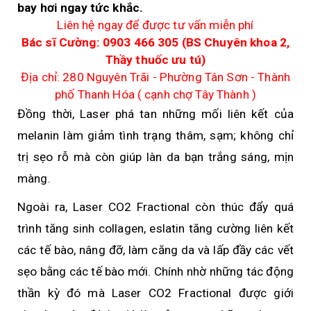
bay hơi ngay tức khắc.
Bệnh viêm nang lông
Liên hệ ngay để được tư vấn miễn phí
Bác sĩ Cường: 0903 466 305 (BS Chuyên khoa 2,
Bệnh nấm da
Thầy thuốc ưu tú)
Địa chỉ: 280 Nguyên Trãi - Phường Tân Sơn - Thành
Bệnh u mềm lây
phố Thanh Hóa ( cạnh chợ Tây Thành )
Bệnh viêm da tiếp xúc
Đồng thời, Laser phá tan những mối liên kết của
melanin làm giảm tình trạng thâm, sạm; không chỉ
Bệnh viêm kẽ
trị sẹo rỗ mà còn giúp làn da bạn trắng sáng, mịn
Bệnh bạch biến
màng.
Bệnh vẩy nến
Ngoài ra, Laser CO2 Fractional còn thúc đẩy quá
Bệnh nấm móng
trình tăng sinh collagen, eslatin tăng cường liên kết
các tế bào, nâng đỡ, làm căng da và lấp đầy các vết
Bệnh tổ đĩa
sẹo bằng các tế bào mới. Chính nhờ những tác động
Bệnh dầy sừng nang lông
thần kỳ đó mà Laser CO2 Fractional được giới
Bệnh thủy đậu