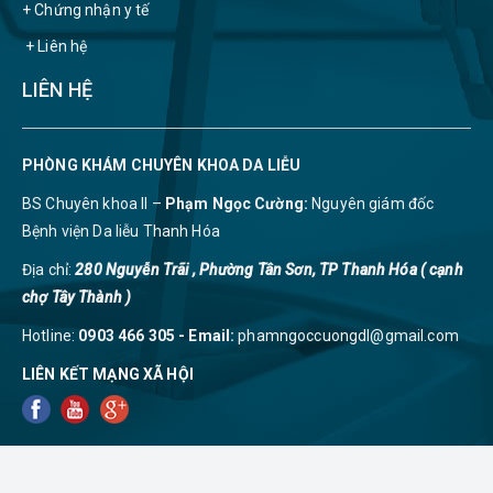
+ Chứng nhận y tế
+ Liên hệ
LIÊN HỆ
PHÒNG KHÁM CHUYÊN KHOA DA LIỄU
BS Chuyên khoa II –
Phạm Ngọc Cường:
Nguyên giám đốc
Bệnh viện Da liễu Thanh Hóa
Địa chỉ:
280 Nguyễn Trãi , Phường Tân Sơn, TP Thanh Hóa ( cạnh
chợ Tây Thành )
Hotline:
0903 466 305 - Email:
phamngoccuongdl@gmail.com
LIÊN KẾT MẠNG XÃ HỘI