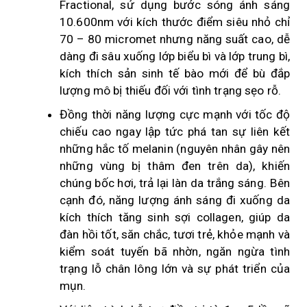
Fractional, sử dụng bước sóng ánh sáng
Laser điều trị mụn cơm (mụn cóc)
10.600nm với kích thước điểm siêu nhỏ chỉ
Laser điều trị nốt ruồi
70 – 80 micromet nhưng năng suất cao, dễ
dàng đi sâu xuống lớp biểu bì và lớp trung bì,
Laser điều trị sẹo lõm
kích thích sản sinh tế bào mới để bù đắp
lượng mô bị thiếu đối với tình trạng sẹo rỗ.
Laser điều trị u tuyến mồ hôi
Đồng thời năng lượng cực mạnh với tốc độ
Laser điều trị u mềm lây
chiếu cao ngay lập tức phá tan sự liên kết
những hắc tố melanin (nguyên nhân gây nên
CHĂM SÓC DA
những vùng bị thâm đen trên da), khiến
Chăm sóc da cơ bản
chúng bốc hơi, trả lại làn da trắng sáng. Bên
cạnh đó, năng lượng ánh sáng đi xuống da
Trẻ hóa da bằng đèn LED
kích thích tăng sinh sợi collagen, giúp da
đàn hồi tốt, săn chắc, tươi trẻ, khỏe mạnh và
Chăm sóc da, điều trị bệnh da
kiểm soát tuyến bã nhờn, ngăn ngừa tình
NHÀ THUỐC DA LIỄU
trạng lỗ chân lông lớn và sự phát triển của
mụn.
Các loại thuốc điều trị bệnh da liễu