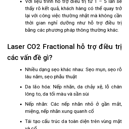
Với liệu trình hỗ trợ điều trị từ 1 – 5 lần sẽ
Kem chống năng, mỹ phẩm cao cấp cho làn da đẹp được sản
thấy rõ kết quả, khách hàng có thể quay trở
xuất và đóng gói tại Mỹ và các nước Châu Âu
lại với công việc thường nhật mà không cần
thời gian nghỉ dưỡng như hỗ trợ điều trị
TƯ VẤN
bằng các phương pháp thông thường khác.
Cách dưỡng da hiều quả trong quá trình trị Nám bằng dầu Oliu
Laser CO2 Fractional hỗ trợ điều trị
Bệnh viêm da cơ địa, nguyên nhân và cách điều trị
các vấn đề gì?
Tìm hiểu về bệnh Viêm Da Tiếp Xúc
Nhiều dạng sẹo khác nhau: Sẹo mụn, sẹo rỗ
Ung thư da tế bào hắc tố và cách chữa trị
lâu năm, sẹo phẫu thuật
Da lão hóa: Nếp nhăn, da chảy xệ, lỗ chân
Viêm da ở trẻ sơ sinh là gì?
lông to, da tối màu và sần sùi
LIÊN HỆ
Nếp nhăn: Các nếp nhăn nhỏ ở gần mắt,
miệng, nếp nhăn xung quanh cổ
Tái tạo cấu trúc da toàn diện trên vùng mặt
và cổ