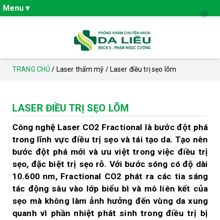
Menu ▾
PHÒNG KHÁM DA LIỄU THANH HÓA
TRANG CHỦ
/
Laser thẩm mỹ
/
Laser điều trị sẹo lõm
CHUYÊN KHOA DA LIỄU
LASER ĐIỀU TRỊ SẸO LÕM
Bệnh tàn nhang
Công nghệ Laser CO2 Fractional là bước đột phá
Bệnh đồi mồi
trong lĩnh vực điều trị sẹo và tái tạo da. Tạo nên
Bệnh viêm da dầu
bước đột phá mới và ưu việt trong việc điều trị
sẹo, đặc biệt trị sẹo rỗ. Với bước sóng có độ dài
Bệnh trứng cá
10.600 nm, Fractional CO2 phát ra các tia sáng
tác động sâu vào lớp biểu bì và mô liên kết của
Bệnh u tuyến mồ hôi
sẹo mà không làm ảnh hưởng đến vùng da xung
quanh vì phần nhiệt phát sinh trong điều trị bị
Viêm da cơ địa